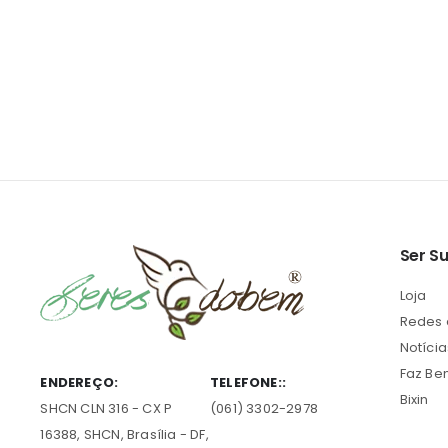
Ser S
Loja
Redes
Notícia
Faz B
ENDEREÇO:
TELEFONE::
Bixin
SHCN CLN 316 - CX P
(061) 3302-2978
16388, SHCN, Brasília - DF,