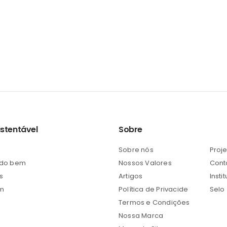
ustentável
Sobre
Sobre nós
Proj
 do bem
Nossos Valores
Cont
s
Artigos
Insti
em
Política de Privacide
Selo
Termos e Condições
Nossa Marca