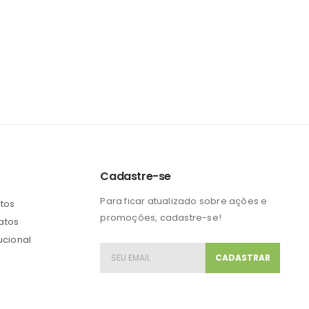
Cadastre-se
Para ficar atualizado sobre ações e
etos
promoções, cadastre-se!
atos
tucional