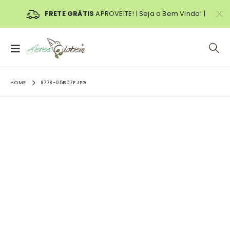
FRETE GRÁTIS
APROVEITE! | Seja o Bem Vindo! |
HOME
8778-05B07F.JPG