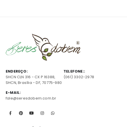
ENDEREÇO:
TELEFONE::
SHCN CLN 316 - CX P 16388,
(061) 3302-2978
SHCN, Brasília - DF, 70775-980
E-MAIL:
fale@seresdobem.com.br