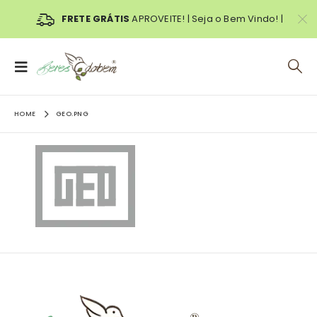
FRETE GRÁTIS
APROVEITE! | Seja o Bem Vindo! |
HOME
GEO.PNG