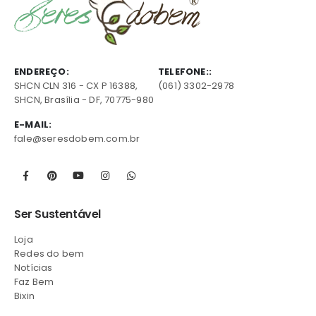
ENDEREÇO:
TELEFONE::
SHCN CLN 316 - CX P 16388,
(061) 3302-2978
SHCN, Brasília - DF, 70775-980
E-MAIL:
fale@seresdobem.com.br
Ser Sustentável
Loja
Redes do bem
Notícias
Faz Bem
Bixin