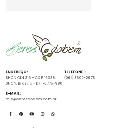
ENDEREÇO:
TELEFONE::
SHCN CLN 316 - CX P 16388,
(061) 3302-2978
SHCN, Brasília - DF, 70775-980
E-MAIL:
fale@seresdobem.com.br