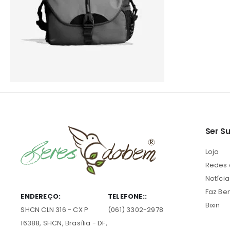
Ser S
Loja
Redes
Notícia
Faz B
ENDEREÇO:
TELEFONE::
Bixin
SHCN CLN 316 - CX P
(061) 3302-2978
16388, SHCN, Brasília - DF,