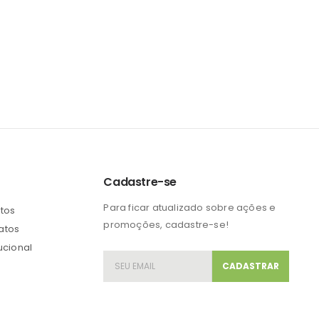
Cadastre-se
Para ficar atualizado sobre ações e
etos
promoções, cadastre-se!
atos
tucional