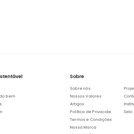
ustentável
Sobre
Sobre nós
Proj
 do bem
Nossos Valores
Cont
s
Artigos
Insti
em
Política de Privacide
Selo
Termos e Condições
Nossa Marca