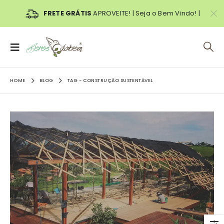
FRETE GRÁTIS
APROVEITE! | Seja o Bem Vindo! |
HOME
BLOG
TAG -
CONSTRUÇÃO SUSTENTÁVEL