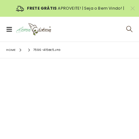
FRETE GRÁTIS
APROVEITE! | Seja o Bem Vindo! |
HOME
7596-415BE5.JPG